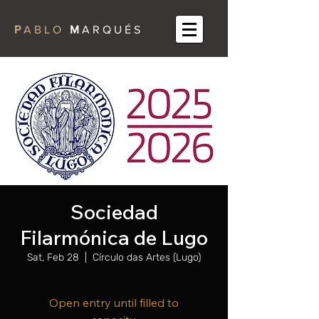
P
A B L O
M
A R Q U É S
Sociedad
Filarmónica de Lugo
Sat, Feb 28
  |  
Círculo das Artes (Lugo)
Open entry until filled to